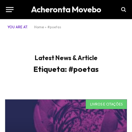
Acheronta Movebo
YOU ARE AT:
Home
»
#poetas
Latest News & Article
Etiqueta: #poetas
LIVROS E CITAÇÕES