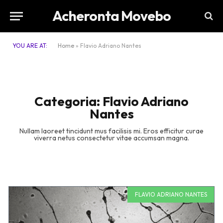
Acheronta Movebo
YOU ARE AT:
Home
»
Flavio Adriano Nantes
Categoria: Flavio Adriano
Nantes
Nullam laoreet tincidunt mus facilisis mi. Eros efficitur curae
viverra netus consectetur vitae accumsan magna.
FLAVIO ADRIANO NANTES