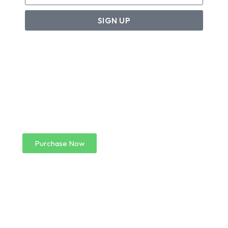
SIGN UP
Create a new perspective on life
Your Ads Here (1260 x 240 area)
Purchase Now