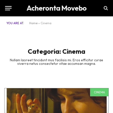
Acheronta Movebo
YOU ARE AT:
Home
»
Cinema
Categoria: Cinema
Nullam laoreet tincidunt mus facilisis mi. Eros efficitur curae
viverra netus consectetur vitae accumsan magna.
CINEMA