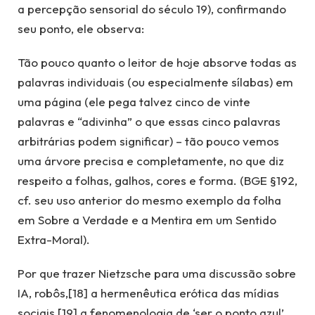
a percepção sensorial do século 19), confirmando
seu ponto, ele observa:
Tão pouco quanto o leitor de hoje absorve todas as
palavras individuais (ou especialmente sílabas) em
uma página (ele pega talvez cinco de vinte
palavras e “adivinha” o que essas cinco palavras
arbitrárias podem significar) – tão pouco vemos
uma árvore precisa e completamente, no que diz
respeito a folhas, galhos, cores e forma. (BGE §192,
cf. seu uso anterior do mesmo exemplo da folha
em Sobre a Verdade e a Mentira em um Sentido
Extra-Moral).
Por que trazer Nietzsche para uma discussão sobre
IA, robôs,[18] a hermenêutica erótica das mídias
sociais,[19] a fenomenologia de ‘ser o ponto azul’