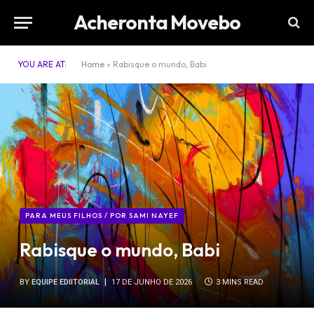
Acheronta Movebo
YOU ARE AT:
Home
»
Rabisque o mundo, Babi
PARA MEUS FILHOS / POR SAMI NAYEF
Rabisque o mundo, Babi
BY
EQUIPE EDIITORIAL
17 DE JUNHO DE 2026
3 MINS READ