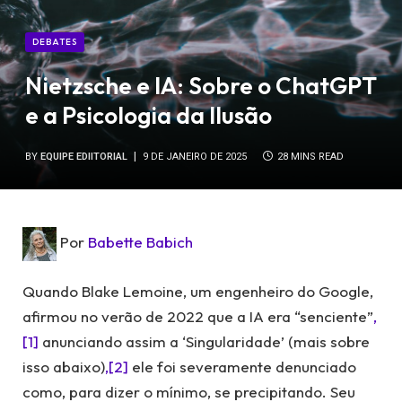
DEBATES
Nietzsche e IA: Sobre o ChatGPT
e a Psicologia da Ilusão
BY
EQUIPE EDIITORIAL
9 DE JANEIRO DE 2025
28 MINS READ
Por
Babette Babich
Quando Blake Lemoine, um engenheiro do Google,
afirmou no verão de 2022 que a IA era “senciente”
,
[1]
anunciando assim a ‘Singularidade’ (mais sobre
isso abaixo)
,[2]
ele foi severamente denunciado
como, para dizer o mínimo, se precipitando. Seu