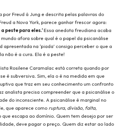
a por Freud á Jung e descrita pelas palavras do
reud a Nova York, parece ganhar frescor agora:
a peste para eles.’
Essa anedota freudiana acaba
z mundo afora sobre qual é o papel da psicanálise
d apresentada na ‘piada’ consigo perceber o que a
la não é a cura. Ela é a peste!
lista Rosilene Caramalac está correta quando por
ise é subversiva. Sim, ela o é na medida em que
ruptiva que traz em seu conhecimento um confronto
az analista precisa compreender que a psicanálise o
dade do inconsciente. A psicanálise é marginal no
e, que aparece como
ruptura
,
divisão
,
falta
,
o que escapa ao domínio. Quem tem desejo por ser
lidade, deve pagar o preço. Quem diz estar ao lado