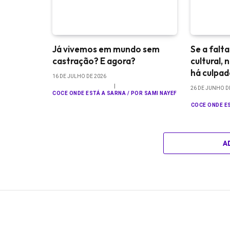
Já vivemos em mundo sem
Se a falt
castração? E agora?
cultural,
há culpa
16 DE JULHO DE 2026
26 DE JUNHO D
COCE ONDE ESTÁ A SARNA / POR SAMI NAYEF
COCE ONDE ES
A