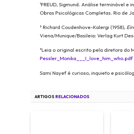
¹FREUD, Sigmund. Análise terminável e i
Obras Psicológicas Completas. Rio de Jane
² Richard Coudenhove-Kalergi (1958),
Ein
Viena/Munique/Basileia: Verlag Kurt Desc
³Leia o original escrito pela diretora d
Pessler_Monika___I_love_him_who.pdf
Sami Nayef é curioso, inquieto e psicólo
ARTIGOS
RELACIONADOS