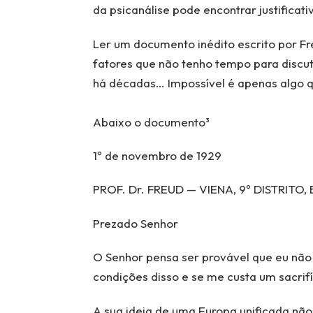
da psicanálise pode encontrar justificat
Ler um documento inédito escrito por F
fatores que não tenho tempo para discuti
há décadas… Impossível é apenas algo q
Abaixo o documento³
1º de novembro de 1929
PROF. Dr. FREUD — VIENA, 9º DISTRITO,
Prezado Senhor
O Senhor pensa ser provável que eu não
condições disso e se me custa um sacrif
A sua ideia de uma Europa unificada não