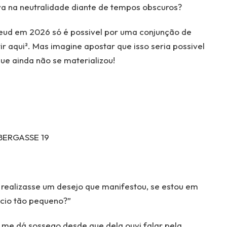
iva na neutralidade diante de tempos obscuros?
reud em 2026 só é possivel por uma conjunção de
r aqui². Mas imagine apostar que isso seria possivel
ue ainda não se materializou!
 BERGASSE 19
 realizasse um desejo que manifestou, se estou em
ício tão pequeno?”
 me dá sossego desde que dela ouvi falar pela