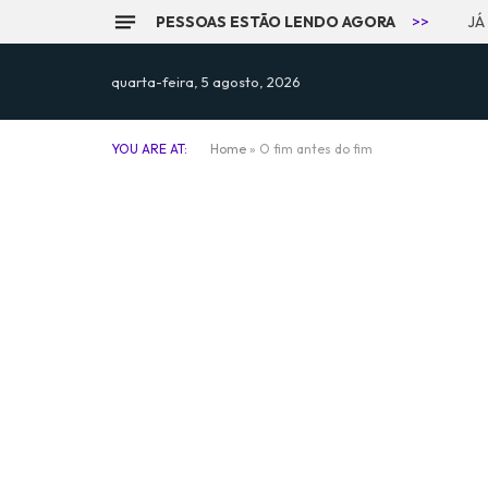
PESSOAS ESTÃO LENDO AGORA
>>
JÁ
quarta-feira, 5 agosto, 2026
YOU ARE AT:
Home
»
O fim antes do fim