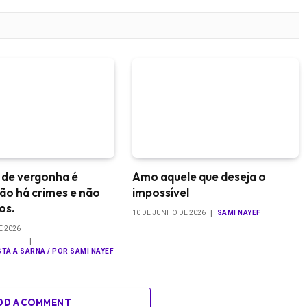
a de vergonha é
Amo aquele que deseja o
 não há crimes e não
impossível
dos.
10 DE JUNHO DE 2026
SAMI NAYEF
E 2026
TÁ A SARNA / POR SAMI NAYEF
DD A COMMENT