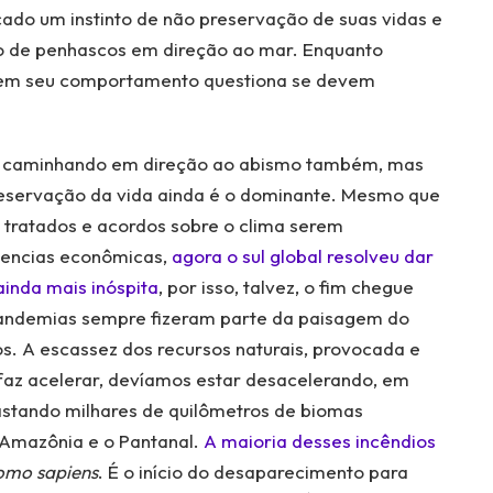
ado um instinto de não preservação de suas vidas e
o de penhascos em direção ao mar. Enquanto
em seu comportamento questiona se devem
ar caminhando em direção ao abismo também, mas
preservação da vida ainda é o dominante. Mesmo que
s tratados e acordos sobre o clima serem
tencias econômicas,
agora o sul global resolveu dar
ainda mais inóspita
, por isso, talvez, o fim chegue
pandemias sempre fizeram parte da paisagem do
. A escassez dos recursos naturais, provocada e
s faz acelerar, devíamos estar desacelerando, em
astando milhares de quilômetros de biomas
a Amazônia e o Pantanal.
A maioria desses incêndios
omo sapiens
. É o início do desaparecimento para