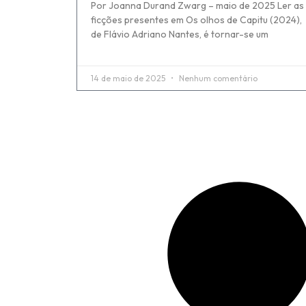
Por Joanna Durand Zwarg – maio de 2025 Ler as
ficções presentes em Os olhos de Capitu (2024),
de Flávio Adriano Nantes, é tornar-se um
14 de maio de 2025
Nenhum comentário