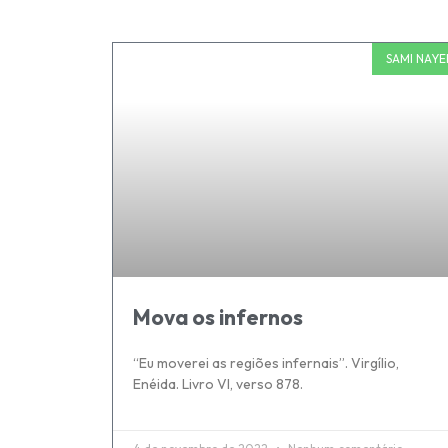
SAMI NAYE
Mova os infernos
“Eu moverei as regiões infernais”. Virgílio,
Enéida. Livro VI, verso 878.